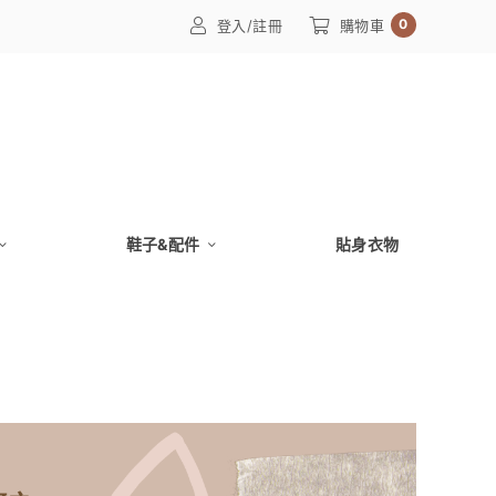
0
登入/註冊
購物車
鞋子&配件
貼身衣物