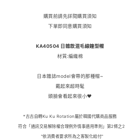
購買前請先詳閱
購買須知
下單即同意購買須知
KA40504 日雜款混毛線鐘型帽
材質:編織棉
日本雜誌model會帶的那種帽~
戴起來超時髦
頭臉會看起來很小❤️
*
古古自轉Ku Ku Rotation屬於韓國代購商品服務
符合「
通訊交易解除權合理例外情事適用準則
」第2條之2
"依消費者要求所為之客製化給付"