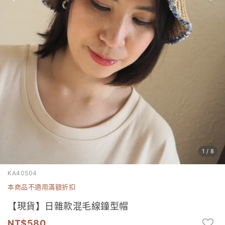
1
/
8
KA40504
本商品不適用滿額折扣
【現貨】日雜款混毛線鐘型帽
580