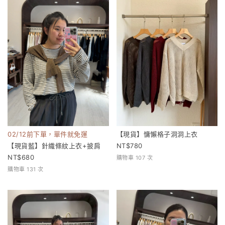
02/12前下單，單件就免運
【現貨】慵懶格子洞洞上衣
【現貨藍】針織條紋上衣+披肩
780
680
購物車 107 次
購物車 131 次