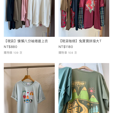
【現貨】慵懶八分袖捲邊上衣
【現貨咖綠】兔寶寶拼接大T
880
1180
購物車 109 次
購物車 108 次