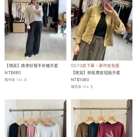
【現貨】換季好幫手針織外套
02/12前下單，單件就免運
680
【現貨】帥氣麂皮短版外套
1080
購物車 104 次
購物車 104 次