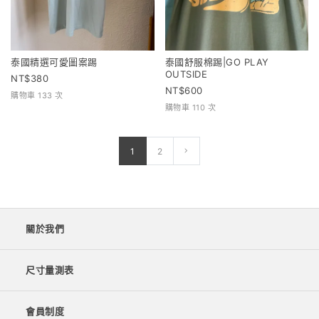
泰國精選可愛圖案踢
泰國舒服棉踢|GO PLAY
OUTSIDE
380
600
購物車 133 次
購物車 110 次
1
2
關於我們
尺寸量測表
會員制度