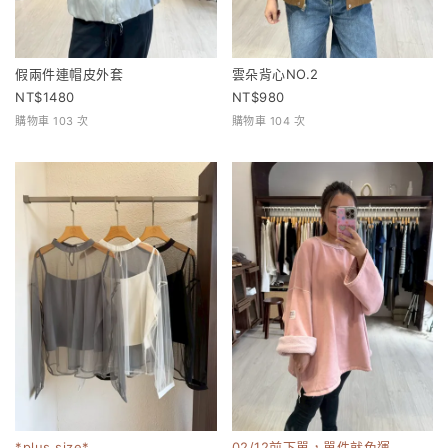
假兩件連帽皮外套
雲朵背心NO.2
1480
980
購物車 103 次
購物車 104 次
*plus size*
02/12前下單，單件就免運