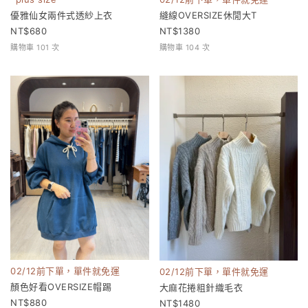
優雅仙女兩件式透紗上衣
縫線OVERSIZE休閒大T
680
1380
購物車 101 次
購物車 104 次
02/12前下單，單件就免運
02/12前下單，單件就免運
顏色好看OVERSIZE帽踢
大麻花捲粗針織毛衣
880
1480