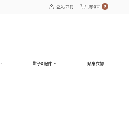
0
登入/註冊
購物車
鞋子&配件
貼身衣物