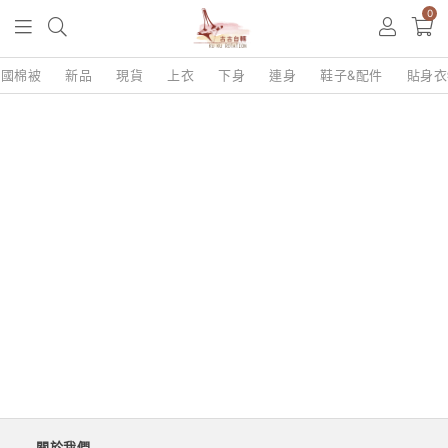
0
韓國棉被
新品
現貨
上衣
下身
連身
鞋子&配件
貼身衣
關於我們